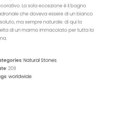
corativo. La sola eccezione è il bagno
dronale che doveva essere di un bianco
soluto, ma sempre naturale: di qui la
elta di un marmo immacolato per tutta la
na.
tegories
:
Natural Stones
ate
: 2011
ags
:
worldwide