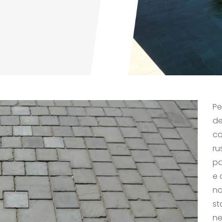
Pe
de
co
ru
pa
e 
no
st
ne