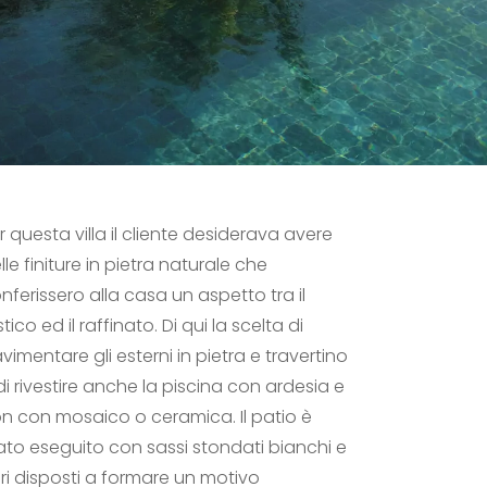
r questa villa il cliente desiderava avere
lle finiture in pietra naturale che
nferissero alla casa un aspetto tra il
stico ed il raffinato. Di qui la scelta di
vimentare gli esterni in pietra e travertino
di rivestire anche la piscina con ardesia e
n con mosaico o ceramica. Il patio è
ato eseguito con sassi stondati bianchi e
ri disposti a formare un motivo