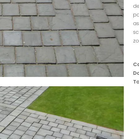
de
pa
as
sc
zo
Ca
D
T