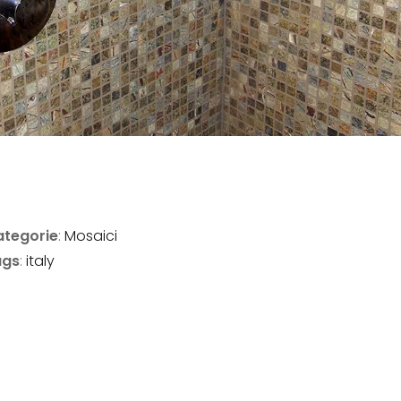
tegorie
:
Mosaici
ags
:
italy